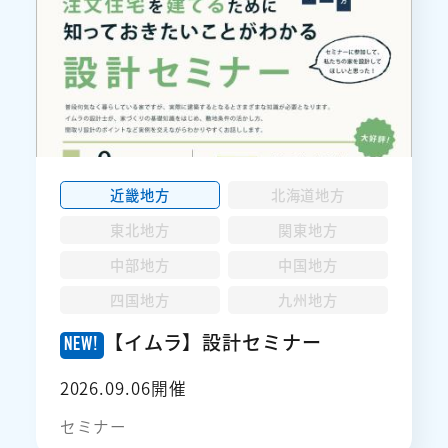
中国地方
セミナー
九州地方
キャンペーン
近畿地方
北海道地方
その他
東北地方
関東地方
中部地方
中国地方
四国地方
九州地方
【イムラ】設計セミナー
2026.09.06開催
セミナー