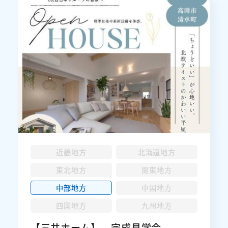
近畿地方
北海道地方
東北地方
関東地方
中部地方
中国地方
四国地方
九州地方
【三井ホーム】 完成見学会